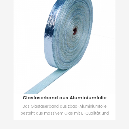
Glasfaserband aus Aluminiumfolie
Das Glasfaserband aus zbao-Aluminiumfolie
Zb
ng
besteht aus massivem Glas mit E-Qualität und
nd
Aluminiumfolie. Es hat ein hervorragendes
MEHR SEHEN
Reflexionsvermögen gegenüber Wärme und
Sc