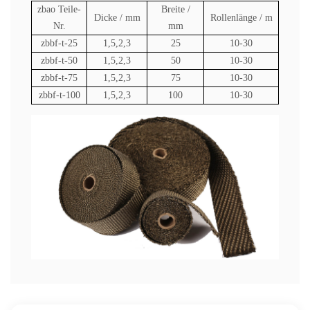
zbao Teile-
Breite /
Dicke / mm
Rollenlänge / m
Nr.
mm
zbbf-t-25
1,5,2,3
25
10-30
zbbf-t-50
1,5,2,3
50
10-30
zbbf-t-75
1,5,2,3
75
10-30
zbbf-t-100
1,5,2,3
100
10-30