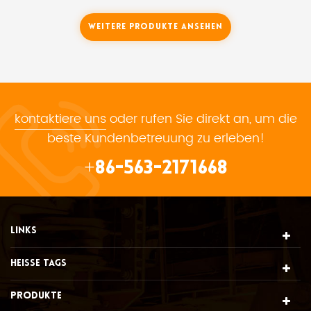
Strahlen. Es schützt vor Strahlungswärme, indem
es 90% der Wärme reflektiert, die seine Oberfläche
WEITERE PRODUKTE ANSEHEN
berührt.
kontaktiere uns
oder rufen Sie direkt an, um die
beste Kundenbetreuung zu erleben!
+86-563-2171668
LINKS
HEISSE TAGS
PRODUKTE