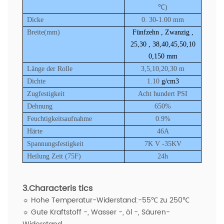
℃)
Dicke
0.
30-1.00 mm
Breite(mm)
Fünfzehn
,
Zwanzig
,
25,30
,
38,40,45,50,10
0,150 mm
Länge der Rolle
3,5,10,20,30 m
Dichte
1.10
g/cm3
Zugfestigkeit
Acht hundert
PSI
Dehnung
650%
Feuchtigkeitsaufnahme
0.9%
Härte
46A
Spannungsfestigkeit
7K
V
-35KV
Heilung Zeit (75F)
24h
3.Characteris
tics
☼
Hohe Temperatur-Widerstand:-55℃ zu 250℃
☼
Gute Kraftstoff -, Wasser -, öl -, Säuren-