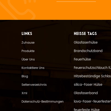
LINKS
HEISSE TAGS
Glasfaserhülse
Zuhause
Brandschutzband
Produkte
Feuerhülse
Über Uns
Feuerschutzschlauch f
Kontaktiere Uns
Hitzebeständige Schla
Blog
silica-Faser Hülse
Seitenverzeichnis
Glasfaserband
Xml
lava-Faser-feuerfesten
Datenschutz-Bestimmungen
feuerfeste Hülse