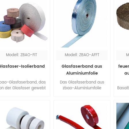
Modell: ZBAO-FIT
Modell: ZBAO-AFFT
M
Glasfaser-Isolierband
Glasfaserband aus
feue
Aluminiumfolie
au
bao-Glasfaserband, das
Das Glasfaserband aus
on der Glasfaser gewebt
zbao-Aluminiumfolie
Basal
wird, hat eine gute
besteht aus massivem
is
lektrische Isolierung und
Glas mit E-Qualität und
rmebeständigkeit. Es ist
Aluminiumfolie. Es hat ein
wärmeisolierend und
hervorragendes
Eigens
feuerfest gegen
Reflexionsvermögen
elektr
Industriedrähte, Kabel,
gegenüber Wärme und
Tempe
Schläuche, Rohre und
Strahlen. Es schützt vor