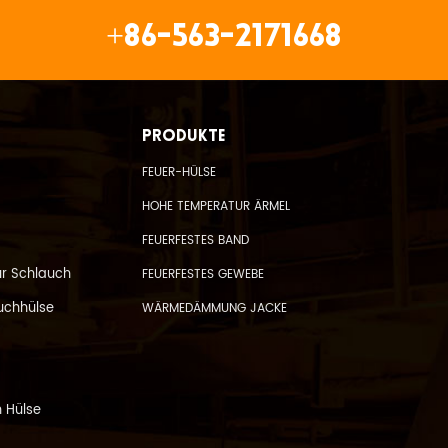
+86-563-2171668
PRODUKTE
FEUER-HÜLSE
HOHE TEMPERATUR ÄRMEL
FEUERFESTES BAND
ür Schlauch
FEUERFESTES GEWEBE
uchhülse
WÄRMEDÄMMUNG JACKE
 Hülse