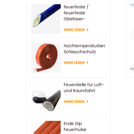
feuerfeste /
feuerfeste
Glasfaser-
Isolierschläuche
MEHR SEHEN
Hochtemperaturbeständiger
Schlauchschutz
MEHR SEHEN
se
S
S
Feuerstelle für Luft-
und Raumfahrt
Kl
MEHR SEHEN
Ende Dip
Feuerhülse