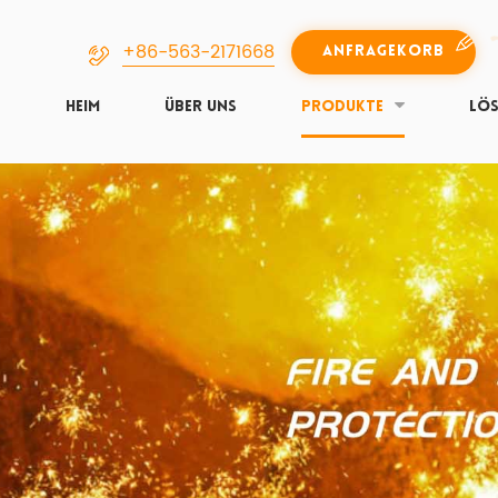
+86-563-2171668
ANFRAGEKORB
HEIM
ÜBER UNS
PRODUKTE
LÖ