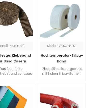
odell: ZBAO-BFT
Modell: ZBAO-HTST
rfestes Klebeband
Hochtemperatur-Silica-
s Basaltfasern
Band
Das feuerfeste
Zbao Silica Tape, gewebt
tklebeband von zbao
mit hohen Silica-Garnen.
t mit Basaltfasern
sio2-Gehalt ≥ 96%. Silica
geflochten, die
Tape kann zum Umwickeln
hervorragende
und Schützen von Drähten,
chaften in Bezug auf
Kabeln, Schläuchen, Rohren
ische Isolierung, hohe
und Rohren verwendet
raturbeständigkeit,
werden und bietet
chemische
außerdem