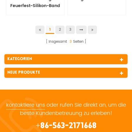
Feuerfest-Silikon-Band
2
3
1
insgesamt
3
Seiten
Kategorien
Neue Produkte
kontaktiere uns
oder rufen Sie direkt an, um die
beste Kundenbetreuung zu erleben!
+86-563-2171668