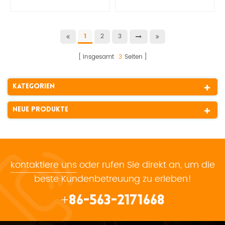
2
3
1
insgesamt
3
Seiten
Kategorien
Neue Produkte
kontaktiere uns
oder rufen Sie direkt an, um die
beste Kundenbetreuung zu erleben!
+86-563-2171668