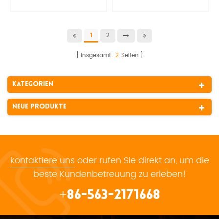
feuerfestes Silica-
Klebeband
2
1
insgesamt
2
Seiten
Kategorien
Neue Produkte
kontaktiere uns
oder rufen Sie direkt an, um die
beste Kundenbetreuung zu erleben!
+86-563-2171668