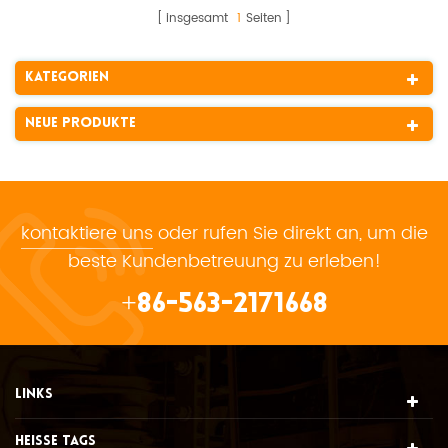
insgesamt
1
Seiten
Kategorien
Neue Produkte
kontaktiere uns
oder rufen Sie direkt an, um die
beste Kundenbetreuung zu erleben!
+86-563-2171668
LINKS
HEISSE TAGS