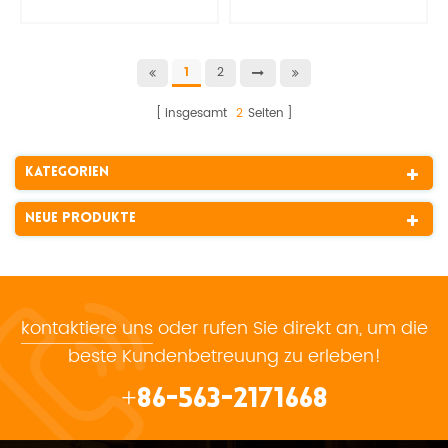
2
1
insgesamt
2
Seiten
Kategorien
Neue Produkte
kontaktiere uns
oder rufen Sie direkt an, um die
beste Kundenbetreuung zu erleben!
+86-563-2171668